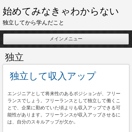
コ
始めてみなきゃわからない
ン
テ
独立してから学んだこと
ン
ツ
メインメニュー
へ
ス
独立
キ
ッ
プ
独立して収入アップ
エンジニアとして将来性のあるポジションが、フリー
ランスでしょう。フリーランスとして独立して働くこ
とで、企業に勤めていた頃よりも収入アップできる可
能性があります。フリーランスが収入アップさせるに
は、自分のスキルアップが欠か…