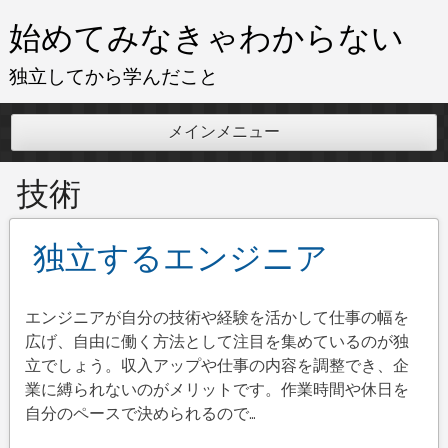
コ
始めてみなきゃわからない
ン
テ
独立してから学んだこと
ン
ツ
メインメニュー
へ
ス
技術
キ
ッ
プ
独立するエンジニア
エンジニアが自分の技術や経験を活かして仕事の幅を
広げ、自由に働く方法として注目を集めているのが独
立でしょう。収入アップや仕事の内容を調整でき、企
業に縛られないのがメリットです。作業時間や休日を
自分のペースで決められるので…